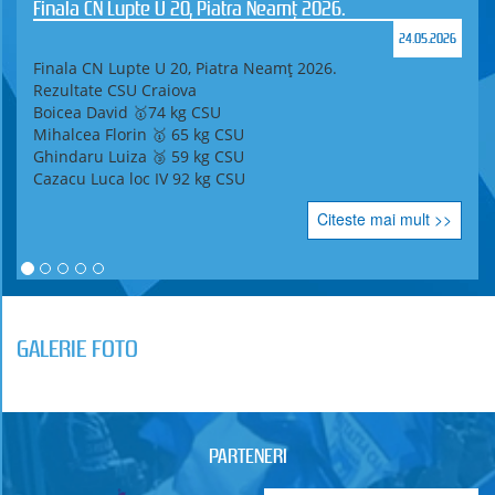
Finala CN Lupte U 20, Piatra Neamț 2026.
24.05.2026
Finala CN Lupte U 20, Piatra Neamț 2026.
Rezultate CSU Craiova
Boicea David 🥇74 kg CSU
Mihalcea Florin 🥇 65 kg CSU
Ghindaru Luiza 🥉 59 kg CSU
Cazacu Luca loc IV 92 kg CSU
Citeste mai mult >>
GALERIE FOTO
PARTENERI