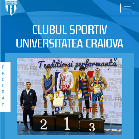
CS
CLUBUL SPORTIV
UNIVERSITATEA CRAIOVA
P
R
O
G
R
A
M
PROGRAM
COMPETITIONAL