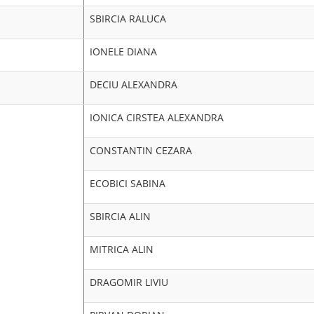
La senioare, echipa CSU Cra
SBIRCIA RALUCA
obținut medalia de aur și tit
pregătire și stabilitatea rez
IONELE DIANA
La seniori, echipa CSU Craio
urcat pe podium, cucerind m
DECIU ALEXANDRA
Bilanțul CSU Craiova
Aur – Campionatul Națio
IONICA CIRSTEA ALEXANDRA
Barkasz – Alexandru Ble
Aur – Campionatul Națio
CONSTANTIN CEZARA
Tudorache.
Bronz – Campionatul Naț
Blejdea.
ECOBICI SABINA
Prin aceste rezultate – două 
SBIRCIA ALIN
își consolidează poziția înt
demonstrând forță colect
clasamentul pe echipe.
MITRICA ALIN
DRAGOMIR LIVIU