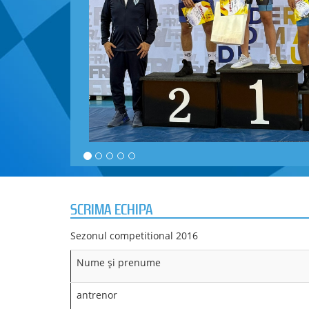
ste mai mult >>
SCRIMA ECHIPA
Sezonul competitional 2016
Nume şi prenume
antrenor