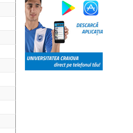
iova formată din Andra Anghel și Alexia Tudorache a
lul național pe echipe, confirmând nivelul ridicat de
ultatelor în ambele probe.
va alcătuită din Lucas Tamaș și Alexandru Blejdea a
edalia de bronz în clasamentul pe echipe.
nal de Ștafetă (seniori): Lucas Tamaș – Daniel
jdea.
nal pe Echipe (senioare): Andra Anghel – Alexia
ional pe Echipe (seniori): Lucas Tamaș – Alexandru
titluri naționale și o medalie de bronz – CSU Craiova
re cluburile de referință ale orientării românești,
ivă în proba de ștafetă și competitivitate în
Citeste mai mult >>