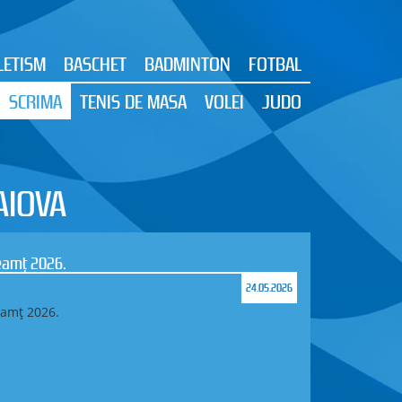
LETISM
BASCHET
BADMINTON
FOTBAL
SCRIMA
TENIS DE MASA
VOLEI
JUDO
AIOVA
fetă și Campionatul Național pe Echipe la
13.05.2026
de aur și una de bronz la Campionatul Național de
nal pe Echipe la Orientare
ști), 8–10 mai 2026
în județul Maramureș, s-au desfășurat Campionatul