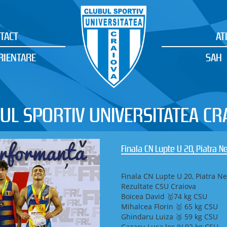
TACT
AT
RIENTARE
SAH
UL SPORTIV UNIVERSITATEA CR
Campionatul Național de Șta
Orientare
CSU Craiova – două medalii 
Ștafetă și Campionatul Națio
Maramureș (Baia Sprie / Șișe
În perioada 8–10 mai 2026, 