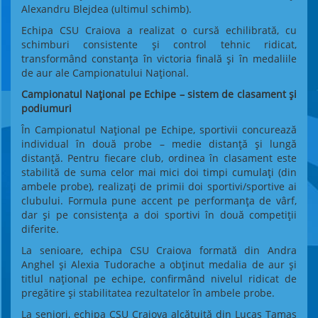
Alexandru Blejdea (ultimul schimb).
Echipa CSU Craiova a realizat o cursă echilibrată, cu
schimburi consistente și control tehnic ridicat,
transformând constanța în victoria finală și în medaliile
de aur ale Campionatului Național.
Campionatul Național pe Echipe – sistem de clasament și
podiumuri
În Campionatul Național pe Echipe, sportivii concurează
individual în două probe – medie distanță și lungă
distanță. Pentru fiecare club, ordinea în clasament este
stabilită de suma celor mai mici doi timpi cumulați (din
ambele probe), realizați de primii doi sportivi/sportive ai
clubului. Formula pune accent pe performanța de vârf,
dar și pe consistența a doi sportivi în două competiții
diferite.
La senioare, echipa CSU Craiova formată din Andra
Anghel și Alexia Tudorache a obținut medalia de aur și
titlul național pe echipe, confirmând nivelul ridicat de
pregătire și stabilitatea rezultatelor în ambele probe.
La seniori, echipa CSU Craiova alcătuită din Lucas Tamaș