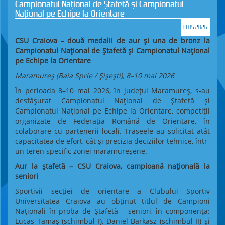
Campionatul Național de Ștafetă și Campionatul
Național pe Echipe la Orientare
13.05.2026
CSU Craiova – două medalii de aur și una de bronz la
Campionatul Național de Ștafetă și Campionatul Național
pe Echipe la Orientare
Maramureș (Baia Sprie / Șișești), 8–10 mai 2026
În perioada 8–10 mai 2026, în județul Maramureș, s-au
desfășurat Campionatul Național de Ștafetă și
Campionatul Național pe Echipe la Orientare, competiții
organizate de Federația Română de Orientare, în
colaborare cu partenerii locali. Traseele au solicitat atât
capacitatea de efort, cât și precizia deciziilor tehnice, într-
un teren specific zonei maramureșene.
Aur la ștafetă – CSU Craiova, campioană națională la
seniori
Sportivii secției de orientare a Clubului Sportiv
Universitatea Craiova au obținut titlul de Campioni
Naționali în proba de Ștafetă – seniori, în componența:
Lucas Tamaș (schimbul I), Daniel Barkasz (schimbul II) și