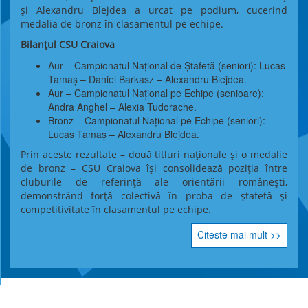
și Alexandru Blejdea a urcat pe podium, cucerind
medalia de bronz în clasamentul pe echipe.
Bilanțul CSU Craiova
Aur – Campionatul Național de Ștafetă (seniori): Lucas
Tamaș – Daniel Barkasz – Alexandru Blejdea.
Aur – Campionatul Național pe Echipe (senioare):
Andra Anghel – Alexia Tudorache.
Bronz – Campionatul Național pe Echipe (seniori):
Lucas Tamaș – Alexandru Blejdea.
Prin aceste rezultate – două titluri naționale și o medalie
de bronz – CSU Craiova își consolidează poziția între
cluburile de referință ale orientării românești,
demonstrând forță colectivă în proba de ștafetă și
competitivitate în clasamentul pe echipe.
Citeste mai mult >>