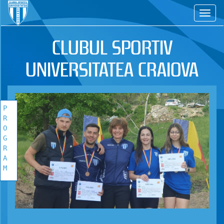
CS
CLUBUL SPORTIV
UNIVERSITATEA CRAIOVA
P
R
O
G
R
A
M
PROGRAM
COMPETITIONAL