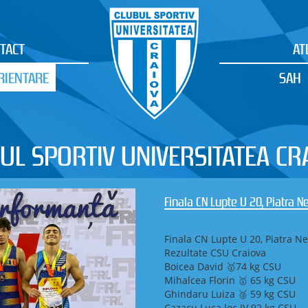
TACT
AT
RIENTARE
SAH
UL SPORTIV UNIVERSITATEA CR
Finala CN Lupte U 20, Piatra 
Finala CN Lupte U 20, Piatra N
Rezultate CSU Craiova
Boicea David 🥇74 kg CSU
Mihalcea Florin 🥇 65 kg CSU
Ghindaru Luiza 🥉 59 kg CSU
Cazacu Luca loc IV 92 kg CSU