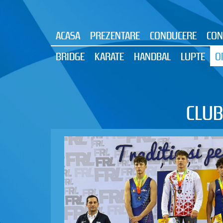
ACASA
PREZENTARE
CONDUCERE
CON
BRIDGE
KARATE
HANDBAL
LUPTE
O
CLUB