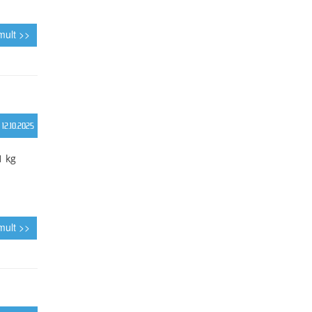
a 13-15.
39 kg
mult >>
16.11.2025
la 61 kg
mult >>