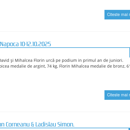
te obținute la Finala Campionatului Național de Lupte U15, Reșiț
.
 Gabriel David, medalie de argint,38 kg și Rova Luminița, loc 5 la 
Citeste mai 
măniei,Lupte U 20.
a Florin și Boicea David confirmă din nou cucerind cupa Romăniei 
.
Citeste mai 