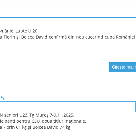
.
CN Lupte U 20, Piatra Neamț 2026.
te CSU Craiova
David 🥇74 kg CSU
a Florin 🥇 65 kg CSU
u Luiza 🥉 59 kg CSU
Luca loc IV 92 kg CSU
Citeste mai 
U15, Reșița