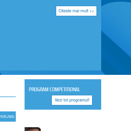
atul Național pe Echipe la Orientare, competiții
 de Orientare, în colaborare cu partenerii locali.
itatea de efort, cât și precizia deciziilor tehnice,
aramureșene.
ampioană națională la seniori
a Clubului Sportiv Universitatea Craiova au obținut
n proba de Ștafetă – seniori, în componența: Lucas
kasz (schimbul II) și Alexandru Blejdea (ultimul
o cursă echilibrată, cu schimburi consistente și
mând constanța în victoria finală și în medaliile de
.
e – sistem de clasament și podiumuri
chipe, sportivii concurează individual în două
ngă distanță. Pentru fiecare club, ordinea în
ma celor mai mici doi timpi cumulați (din ambele
 sportivi/sportive ai clubului. Formula pune accent
 pe consistența a doi sportivi în două competiții