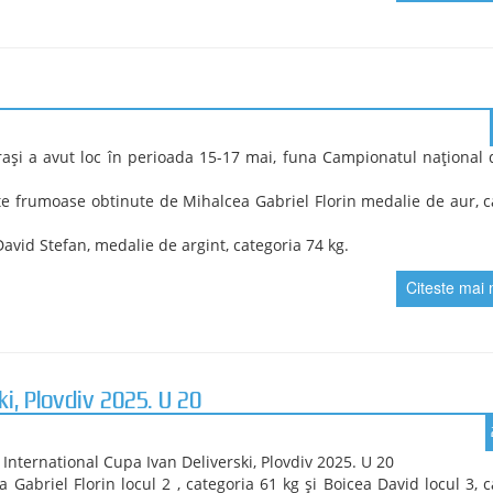
Citeste mai 
 Ion Corneanu & Ladislau Simon.
rsitatea Craiova a fost reprezentată de trei sportivi.
Răzvan, medalie de aur, 61 kg, Boicea David, medalie de bronz, 
 Florin, locul 5, categoria 57 kg
Citeste mai 