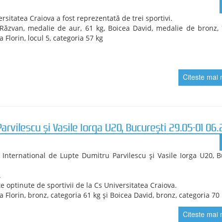
25.
CN seniori U23, Tg Mureș 7-9.11.2025.
icipanti pentru CSU, doua titluri naționale.
 Florin 61 kg și Boicea David 74 kg
Citeste mai 
-Napoca 10-12.10.2025
David și Mihalcea Florin urcă pe podium in primul an de juniori.
oicea medalie de argint, 74 kg, Florin Mihalcea medalie de bronz, 6