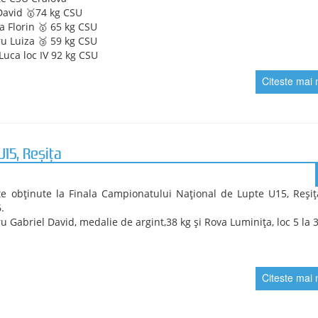
La senioare, echipa CSU Craiov
obținut medalia de aur și titlu
pregătire și stabilitatea rezult
La seniori, echipa CSU Craiova
urcat pe podium, cucerind med
Bilanțul CSU Craiova
Aur – Campionatul Național
Barkasz – Alexandru Blejd
Aur – Campionatul Naționa
Tudorache.
Bronz – Campionatul Națio
Blejdea.
Prin aceste rezultate – două ti
își consolidează poziția între
demonstrând forță colectiv
clasamentul pe echipe.