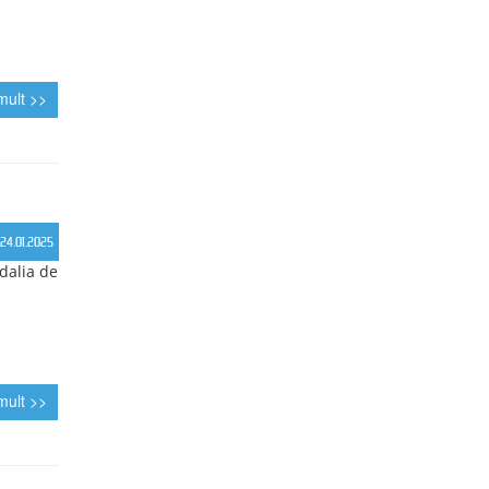
2025.
01.06.2025
ucurești
 kg
mult >>
17.05.2025
de lupte
ategoria