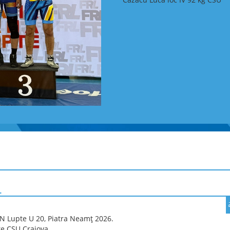
Național de Ștafetă și Campion
organizate de Federația Română
Traseele au solicitat atât capac
într-un teren specific zonei m
Aur la ștafetă – CSU Craiova, c
Sportivii secției de orientare 
titlul de Campioni Naționali î
Tamaș (schimbul I), Daniel Bar
schimb).
Echipa CSU Craiova a realizat 
control tehnic ridicat, transfor
aur ale Campionatului Național
Campionatul Național pe Echip
În Campionatul Național pe E
probe – medie distanță și lu
clasament este stabilită de su
probe), realizați de primii doi
pe performanța de vârf, dar și
diferite.