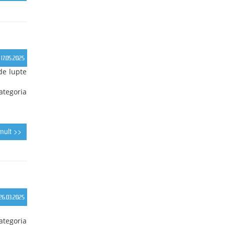
mult >>
10.08.2025
70 kg și
mult >>