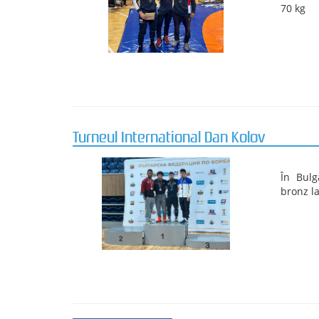
Turneul International de Lupte Dumitru P
Turneul
29.05-0
06.2025
Rezultat
Mihalcea
Campionatul național de lupte U20.
La Călă
U20.
Rezulta
61 kg.
Boicea D