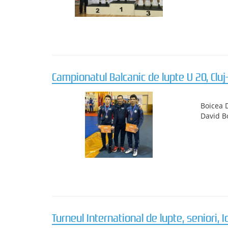
Rezulta
03. 2026
Ghindaru
Cupa Romăniei,Lupte U 20.
Cupa Ro
Mihalce
și 74 kg