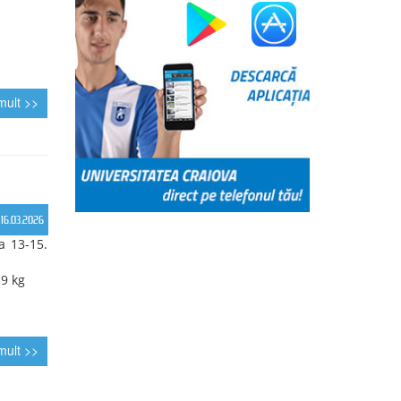
a formată din Andra Anghel și Alexia Tudorache a
l național pe echipe, confirmând nivelul ridicat de
atelor în ambele probe.
 alcătuită din Lucas Tamaș și Alexandru Blejdea a
alia de bronz în clasamentul pe echipe.
 de Ștafetă (seniori): Lucas Tamaș – Daniel
ea.
l pe Echipe (senioare): Andra Anghel – Alexia
nal pe Echipe (seniori): Lucas Tamaș – Alexandru
tluri naționale și o medalie de bronz – CSU Craiova
 cluburile de referință ale orientării românești,
ă în proba de ștafetă și competitivitate în
Citeste mai mult >>