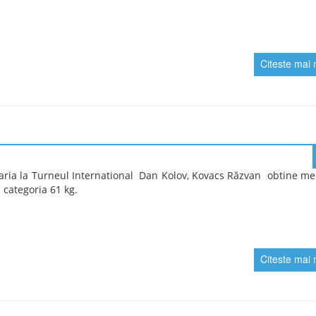
arvilescu și Vasile Iorga U20, București 29.05-01 06.
 International de Lupte Dumitru Parvilescu și Vasile Iorga U20, B
1
.
e optinute de sportivii de la Cs Universitatea Craiova.
 Florin, bronz, categoria 61 kg și Boicea David, bronz, categoria 70
Citeste mai 
rași a avut loc în perioada 15-17 mai, funa Campionatul național 
te frumoase obtinute de Mihalcea Gabriel Florin medalie de aur, c
avid Stefan, medalie de argint, categoria 74 kg.