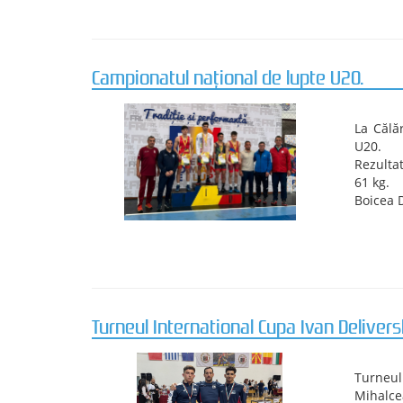
Turneul International de lupte, seniori,
CS Unive
Kovacs 
Mihalcea