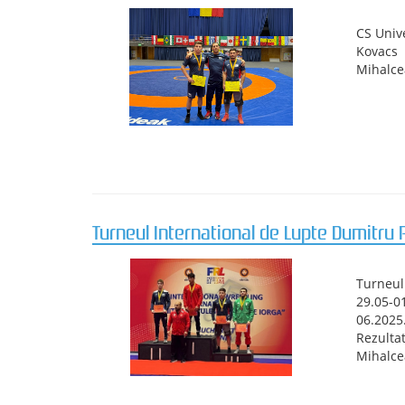
Finala CN seniori U23, Tg Mureș 7-9.11.20
Finala 
Doi part
Mihalcea
Campionatul Balcanic de lupte U 20, Cluj
Boicea 
David B