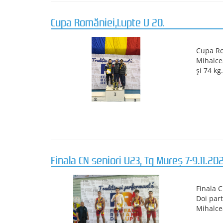
NOUTATI
> Internationale de atletism
Finala CN Lupte U 20, Piatra Neamț 2026
Finala 
Rezulta
Boicea 
Mihalce
Ghindar
Cazacu 
Finala Campionatului Național de Lupte 