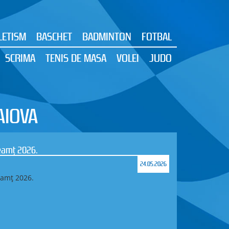
LETISM
BASCHET
BADMINTON
FOTBAL
SCRIMA
TENIS DE MASA
VOLEI
JUDO
AIOVA
tă și Campionatul Național pe Echipe la
13.05.2026
 aur și una de bronz la Campionatul Național de
l pe Echipe la Orientare
i), 8–10 mai 2026
 județul Maramureș, s-au desfășurat Campionatul