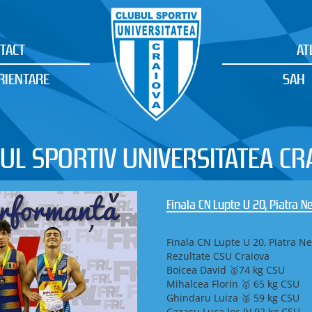
TACT
AT
RIENTARE
SAH
UL SPORTIV UNIVERSITATEA CR
Campionatul Național de Ștafe
Orientare
CSU Craiova – două medalii de
Ștafetă și Campionatul Naționa
Maramureș (Baia Sprie / Șișeșt
În perioada 8–10 mai 2026, în