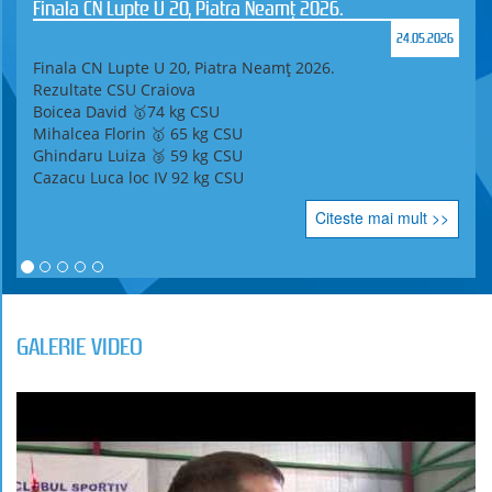
Finala CN Lupte U 20, Piatra Neamț 2026.
24.05.2026
Finala CN Lupte U 20, Piatra Neamț 2026.
Rezultate CSU Craiova
Boicea David 🥇74 kg CSU
Mihalcea Florin 🥇 65 kg CSU
Ghindaru Luiza 🥉 59 kg CSU
Cazacu Luca loc IV 92 kg CSU
Citeste mai mult >>
GALERIE VIDEO