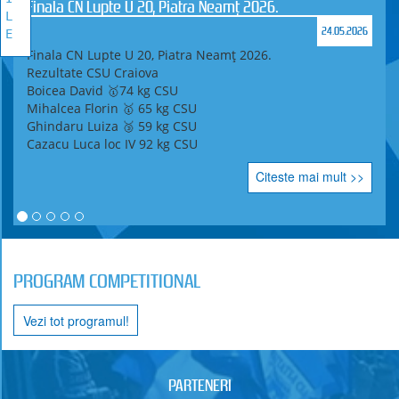
Finala CN Lupte U 20, Piatra Neamț 2026.
L
24.05.2026
E
Finala CN Lupte U 20, Piatra Neamț 2026.
Rezultate CSU Craiova
Boicea David 🥇74 kg CSU
Mihalcea Florin 🥇 65 kg CSU
Ghindaru Luiza 🥉 59 kg CSU
Cazacu Luca loc IV 92 kg CSU
Citeste mai mult >>
PROGRAM COMPETITIONAL
Vezi tot programul!
PARTENERI