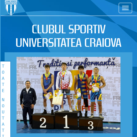
CS
TOATE
NOUTATILE
CLUBUL SPORTIV
Vezi toate stirile!
UNIVERSITATEA CRAIOVA
T
O
A
T
E
N
O
U
T
A
T
I