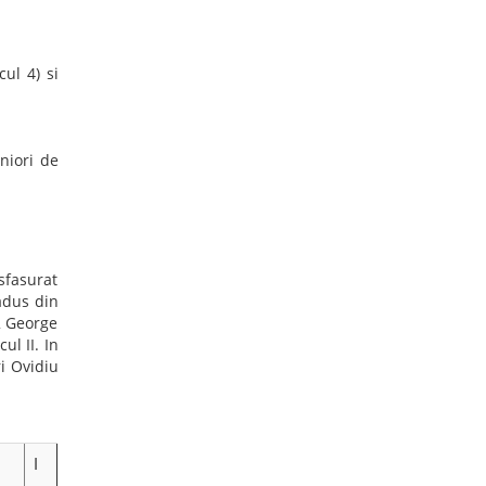
mentul a
mures si
renta de
ament de
Minoiu.
a M12 de
titie!!!
 Montana
garia): 4
 Trofeul
lerga la
a la ora