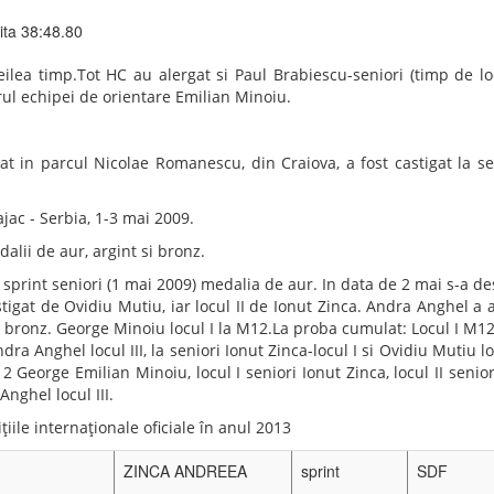
itatii Baia Sprie s-a desfasurat Cupa Romaniei la Orientare. Eveni
 Fundatia Maratin Rivulus Dominarum, Consiliului Judetean Mara
ivel si 18 posturi de control din prima zi și 7 km cu 295 m dife
orioasa a terminat Veronica Minoiu de la CSU Craiova urmata în clas
si Andra Anghel de la CSU Craiova - a precizat antrenorul Emilian 
 avut loc
Cupa Maratin Rivulus Dominarum competitie castigata l
ionatul Balcanic de Alergare Montana.
et care practica orientarea .
t obtinută de Ionut Zinca sportivul sectiei de ORIENTARE a CSU Craiova!
in lotul Romaniei (al Federatiei Romane de Atletism) in aceasta compe
vorul Muresului in 09.05.2009 concursul GRAND PRIX – Alergare
ati pentru Campionatele Balcanice Alergare Montana (31.05.2009, Bul
eniori. ”Dupa ce vineri au alergat in doua etape de orientare la
sectia de orientare au plecat catre Izvorul Muresului pentru a a
tur de forta” pentru ca au ajuns acolo la ora 03:30, au dormit pan