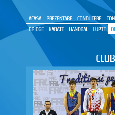
ACASA
PREZENTARE
CONDUCERE
CON
BRIDGE
KARATE
HANDBAL
LUPTE
O
CLUB