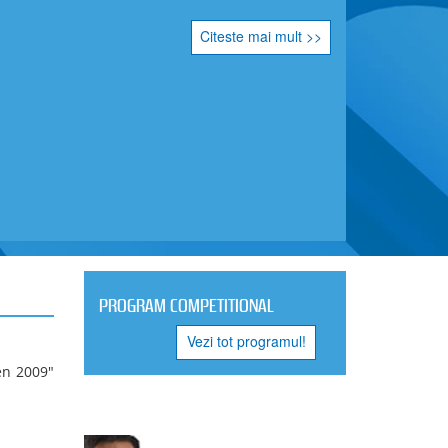
atul Național pe Echipe la Orientare, competiții
 de Orientare, în colaborare cu partenerii locali.
itatea de efort, cât și precizia deciziilor tehnice,
aramureșene.
ampioană națională la seniori
a Clubului Sportiv Universitatea Craiova au obținut
n proba de Ștafetă – seniori, în componența: Lucas
kasz (schimbul II) și Alexandru Blejdea (ultimul
o cursă echilibrată, cu schimburi consistente și
mând constanța în victoria finală și în medaliile de
.
e – sistem de clasament și podiumuri
chipe, sportivii concurează individual în două
ngă distanță. Pentru fiecare club, ordinea în
ma celor mai mici doi timpi cumulați (din ambele
 sportivi/sportive ai clubului. Formula pune accent
 pe consistența a doi sportivi în două competiții