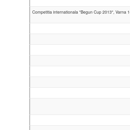
Competitia Internationla WRE "Antalya O-Days", Turc
24.02.2013