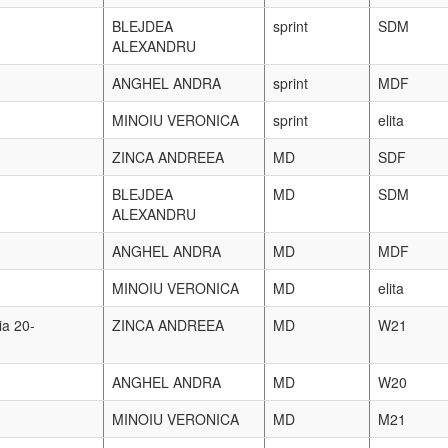
oselii acumulate toti sportivii nostrii au alergat foarte bine. Ion
 trecut in aceasta proba si-a luat revansa fata de campionul acest
 la un capat la altul si a castigat cu avans mare fata de locul a
ta 38:48.80
reilea timp.Tot HC au alergat si Paul Brabiescu-seniori (timp de lo
rul echipei de orientare Emilian Minoiu.
at in parcul Nicolae Romanescu, din Craiova, a fost castigat la se
jac - Serbia, 1-3 mai 2009.
dalii de aur, argint si bronz.