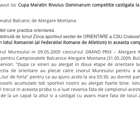
le rezultatele la competitia internationala din Serbia "Kopaonic Op
 Minoiu.
 Minoiu + locul VI Andra Anghel