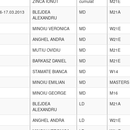
MINOIU VERONICA
MD
elita
ia 20-
ZINCA ANDREEA
MD
W21
ANGHEL ANDRA
MD
W20
MINOIU VERONICA
MD
M21
ANGHEL ANDRA
sprint
W20
ZINCA ANDREEA
sprint
W21A
MINOIU EMILIAN
sprint
M21B
ZINCA ANDREEA
MD
W21A
MINOIU EMILIAN
MD
M21B
ANGHEL ANDRA
MD
W20
ZINCA ANDREEA
LD
W21A