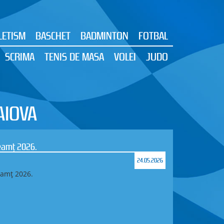
LETISM
BASCHET
BADMINTON
FOTBAL
SCRIMA
TENIS DE MASA
VOLEI
JUDO
AIOVA
tă și Campionatul Național pe Echipe la
13.05.2026
 aur și una de bronz la Campionatul Național de
l pe Echipe la Orientare
i), 8–10 mai 2026
 județul Maramureș, s-au desfășurat Campionatul