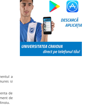
a formată din Andra Anghel și Alexia Tudorache a
l național pe echipe, confirmând nivelul ridicat de
atelor în ambele probe.
 alcătuită din Lucas Tamaș și Alexandru Blejdea a
alia de bronz în clasamentul pe echipe.
 de Ștafetă (seniori): Lucas Tamaș – Daniel
ea.
l pe Echipe (senioare): Andra Anghel – Alexia
nal pe Echipe (seniori): Lucas Tamaș – Alexandru
tluri naționale și o medalie de bronz – CSU Craiova
 cluburile de referință ale orientării românești,
ă în proba de ștafetă și competitivitate în
Citeste mai mult >>