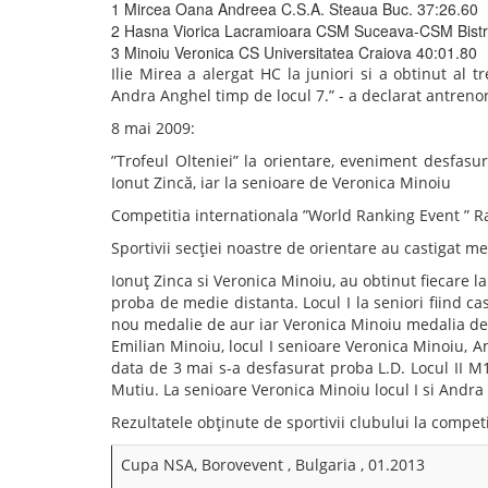
W21E - locul II Veronica Minoiu
20-21 iunie 2009
In padurile Buzestisi Girdani din apropierea local
fost organizat de Federatia Romana de Orientare,
Consiliului Local Baia Mare.
Dupa cei 8 Km de alergare cu 335 m diferenta de n
nivel si 16 posturi de control in ziua a doua, vict
Monica Auer de la Electro SistemStiinta, Baia Mare 
Pentru categoriile de juniori in aceasta perioada a
George Emilian Minoiu.
31.05.2009, la Teteven in Bulgaria a avut loc Camp
Federatia Romana de Atletism a avut in delegatie un atl
Singura medalie la individual a lotului Romaniei a fos
Ionut Zinca a fost singurul medaliat la individual d
Federatia Romana de Atletism a organizat la Iz
competitie in care primii clasati au fost selection
km junioare, 8 km juniori, 8 km senioare, 12 km s
Olteniei in Craiova, o parte din sportivii de la 
competitia mai sus mentionata. A fost un adevarat „