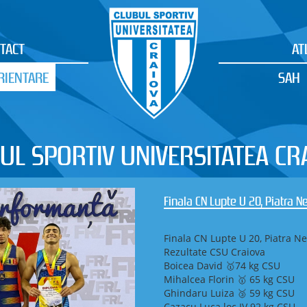
TACT
AT
RIENTARE
SAH
UL SPORTIV UNIVERSITATEA CR
Campionatul Național de Ștafe
Orientare
CSU Craiova – două medalii de
Ștafetă și Campionatul Naționa
Maramureș (Baia Sprie / Șișeșt
În perioada 8–10 mai 2026, în