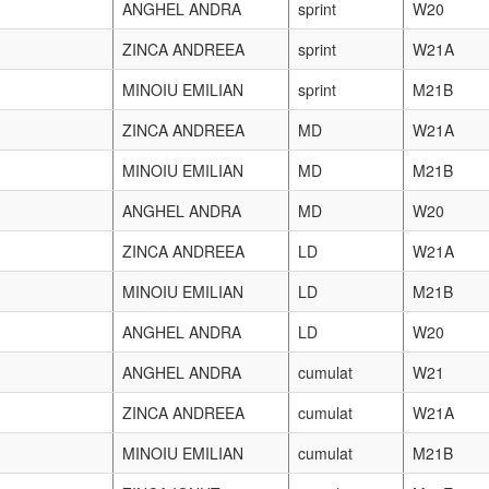
a sprint seniori (1 mai 2009) medalia de aur. In data de 2 mai s-a d
stigat de Ovidiu Mutiu, iar locul II de Ionut Zinca. Andra Anghel a
 bronz. George Minoiu locul I la M12.La proba cumulat: Locul I M1
a Anghel locul III, la seniori Ionut Zinca-locul I si Ovidiu Mutiu loc
 George Emilian Minoiu, locul I seniori Ionut Zinca, locul II senio
nghel locul III.
ţiile internaționale oficiale în anul 2013
ZINCA ANDREEA
sprint
SDF
BLEJDEA
sprint
SDM
ALEXANDRU
ANGHEL ANDRA
sprint
MDF
MINOIU VERONICA
sprint
elita
ZINCA ANDREEA
MD
SDF
BLEJDEA
MD
SDM
ALEXANDRU
ANGHEL ANDRA
MD
MDF