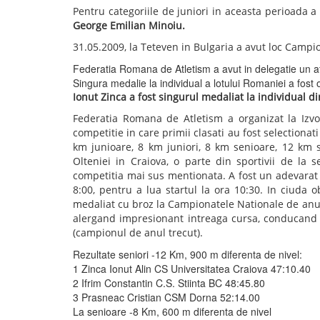
ORIENTARE ISTORIC
2009
Sportivii sectiei de orientare au obtinut urmatoare
World Ranking events:
Lunga distanta (L.D.)-03.07.2009.
M12 - locul II George Emilian Minoiu,
M21 E - locul I Zinca Ionut, W21E - locul II Veronica
Medie distanta- 04.07.2009
M12 - locul I George Emilian Minoiu,
M21 E - locul I Zinca Ionut, W21E - locul II Veronica
Sprint- 05.07.2009
M12 - locul I George Emilian Minoiu,
W21E - locul III Veronica Minoiu
Rezultate cumululate dupa 3 zile:
M12 - locul I George Emilian Minoiu,