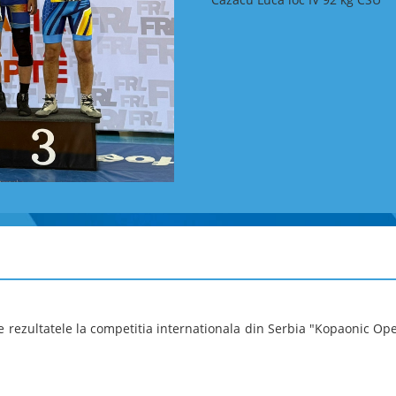
Național de Ștafetă și Campion
organizate de Federația Română
Traseele au solicitat atât capac
într-un teren specific zonei m
Aur la ștafetă – CSU Craiova, c
Sportivii secției de orientare 
titlul de Campioni Naționali î
Tamaș (schimbul I), Daniel Bar
schimb).
Echipa CSU Craiova a realizat 
control tehnic ridicat, transfor
aur ale Campionatului Național
Campionatul Național pe Echip
În Campionatul Național pe E
probe – medie distanță și lu
clasament este stabilită de su
probe), realizați de primii doi
pe performanța de vârf, dar și
diferite.