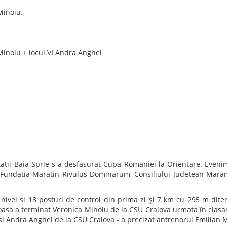
La senioare, echipa CSU Craiov
obținut medalia de aur și titlu
pregătire și stabilitatea rezult
La seniori, echipa CSU Craiova
urcat pe podium, cucerind med
Bilanțul CSU Craiova
Aur – Campionatul Național
Barkasz – Alexandru Blejd
Aur – Campionatul Naționa
Tudorache.
Bronz – Campionatul Națio
Blejdea.
Prin aceste rezultate – două ti
își consolidează poziția între
demonstrând forță colectiv
clasamentul pe echipe.