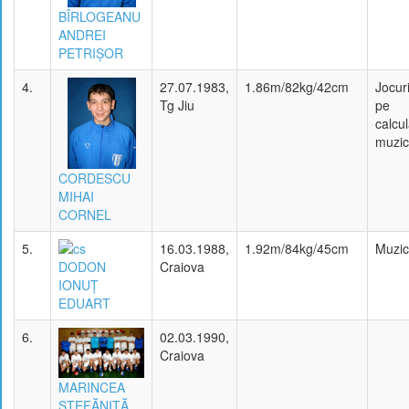
BÎRLOGEANU
ANDREI
PETRIŞOR
4.
27.07.1983,
1.86m/82kg/42cm
Jocuri
Tg Jiu
pe
calcul
muzi
CORDESCU
MIHAI
CORNEL
5.
16.03.1988,
1.92m/84kg/45cm
Muzi
DODON
Craiova
IONUŢ
EDUART
6.
02.03.1990,
Craiova
MARINCEA
ŞTEFĂNIŢĂ