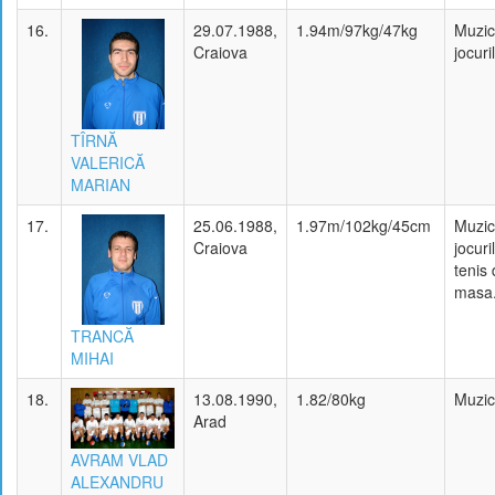
16.
29.07.1988,
1.94m/97kg/47kg
Muzic
Craiova
jocuri
TÎRNĂ
VALERICĂ
MARIAN
17.
25.06.1988,
1.97m/102kg/45cm
Muzic
Craiova
jocuri
tenis
masa
TRANCĂ
MIHAI
18.
13.08.1990,
1.82/80kg
Muzi
Arad
AVRAM VLAD
ALEXANDRU