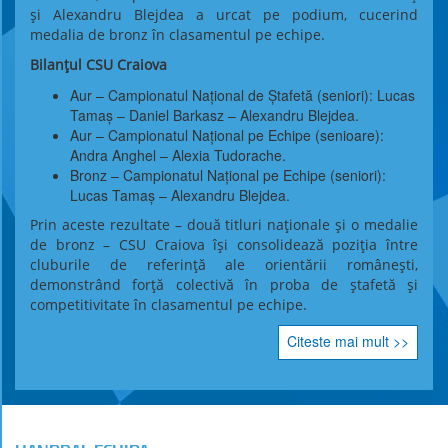
și Alexandru Blejdea a urcat pe podium, cucerind
medalia de bronz în clasamentul pe echipe.
Bilanțul CSU Craiova
Aur – Campionatul Național de Ștafetă (seniori): Lucas
Tamaș – Daniel Barkasz – Alexandru Blejdea.
Aur – Campionatul Național pe Echipe (senioare):
Andra Anghel – Alexia Tudorache.
Bronz – Campionatul Național pe Echipe (seniori):
Lucas Tamaș – Alexandru Blejdea.
Prin aceste rezultate – două titluri naționale și o medalie
de bronz – CSU Craiova își consolidează poziția între
cluburile de referință ale orientării românești,
demonstrând forță colectivă în proba de ștafetă și
competitivitate în clasamentul pe echipe.
Citeste mai mult >>