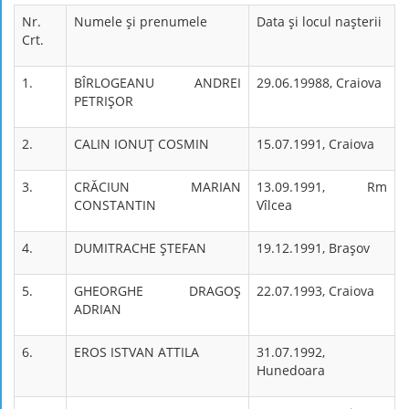
Nr.
Numele şi prenumele
Data şi locul naşterii
Crt.
1.
BÎRLOGEANU ANDREI
29.06.19988, Craiova
PETRIŞOR
2.
CALIN IONUŢ COSMIN
15.07.1991, Craiova
3.
CRĂCIUN MARIAN
13.09.1991, Rm
CONSTANTIN
Vîlcea
4.
DUMITRACHE ŞTEFAN
19.12.1991, Braşov
5.
GHEORGHE DRAGOŞ
22.07.1993, Craiova
ADRIAN
6.
EROS ISTVAN ATTILA
31.07.1992,
Hunedoara