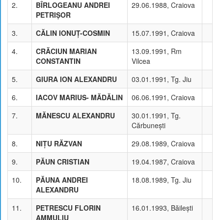
2.
BÎRLOGEANU ANDREI
29.06.1988, Craiova
PETRIŞOR
3.
CĂLIN IONUŢ-COSMIN
15.07.1991, Craiova
4.
CRĂCIUN MARIAN
13.09.1991, Rm
CONSTANTIN
Vilcea
5.
GIURA ION ALEXANDRU
03.01.1991, Tg. Jiu
6.
IACOV MARIUS- MĂDĂLIN
06.06.1991, Craiova
7.
MĂNESCU ALEXANDRU
30.01.1991, Tg.
Cărbuneşti
8.
NIŢU RĂZVAN
29.08.1989, Craiova
9.
PĂUN CRISTIAN
19.04.1987, Craiova
10.
PĂUNA ANDREI
18.08.1989, Tg. Jiu
ALEXANDRU
11.
PETRESCU FLORIN
16.01.1993, Băileşti
AMMULIU