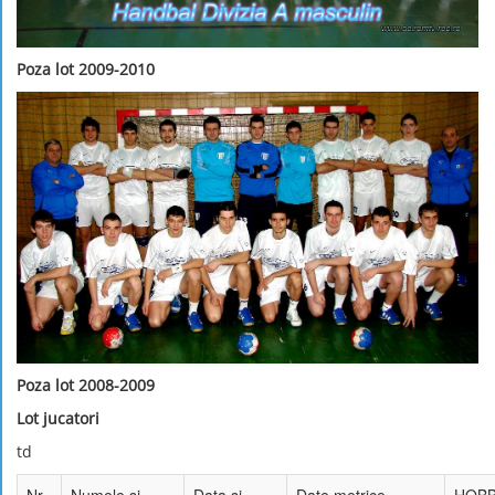
Poza lot 2009-2010
Poza lot 2008-2009
Lot jucatori
td
Nr.
Numele şi
Data şi
Date metrice
HOB