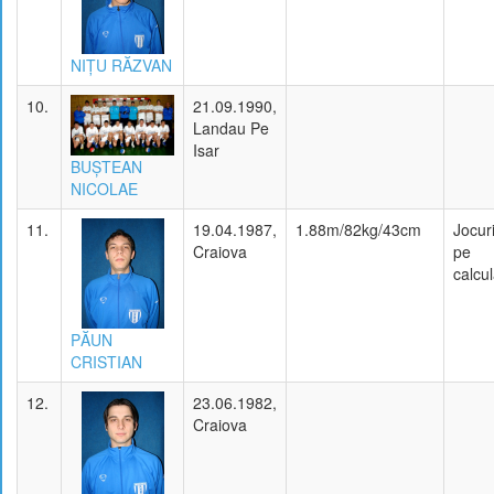
NIŢU RĂZVAN
10.
21.09.1990,
Landau Pe
Isar
BUŞTEAN
NICOLAE
11.
19.04.1987,
1.88m/82kg/43cm
Jocuri
Craiova
pe
calcul
PĂUN
CRISTIAN
12.
23.06.1982,
Craiova