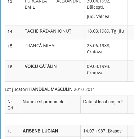
13
PURCĂREA ALEXANDRU
30.04.1992,
EMIL
Bălceşti,
Jud. Vâlcea
14
TACHE RĂZVAN IONUŢ
18.03.1989, Tg. Jiu
15
TRANCĂ MIHAI
25.06.1988,
Craiova
16
VOICU CĂTĂLIN
09.03.1993,
Craiova
Lot jucatori
HANDBAL MASCULIN
2010-2011
Nr.
Numele şi prenumele
Data şi locul naşterii
Crt.
1.
ARSENE LUCIAN
14.07.1987, Braşov