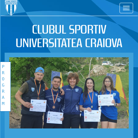
CS
CLUBUL SPORTIV
UNIVERSITATEA CRAIOVA
P
R
O
G
R
A
M
PROGRAM
COMPETITIONAL