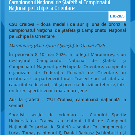
Campionatul Național de Ștafetă și Campionatul
Național pe Echipe la Orientare
13.05.2026
CSU Craiova – două medalii de aur și una de bronz la
Campionatul Național de Ștafetă și Campionatul Național
pe Echipe la Orientare
Maramureș (Baia Sprie / Șișești), 8–10 mai 2026
În perioada 8–10 mai 2026, în județul Maramureș, s-au
desfășurat Campionatul Național de Ștafetă și
Campionatul Național pe Echipe la Orientare, competiții
organizate de Federația Română de Orientare, în
colaborare cu partenerii locali. Traseele au solicitat atât
capacitatea de efort, cât și precizia deciziilor tehnice, într-
un teren specific zonei maramureșene.
Aur la ștafetă – CSU Craiova, campioană națională la
seniori
Sportivii secției de orientare a Clubului Sportiv
Universitatea Craiova au obținut titlul de Campioni
Naționali în proba de Ștafetă – seniori, în componența:
Lucas Tamaș (schimbul I), Daniel Barkasz (schimbul II) și