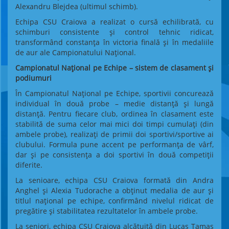
Alexandru Blejdea (ultimul schimb).
Echipa CSU Craiova a realizat o cursă echilibrată, cu
schimburi consistente și control tehnic ridicat,
transformând constanța în victoria finală și în medaliile
de aur ale Campionatului Național.
Campionatul Național pe Echipe – sistem de clasament și
podiumuri
În Campionatul Național pe Echipe, sportivii concurează
individual în două probe – medie distanță și lungă
distanță. Pentru fiecare club, ordinea în clasament este
stabilită de suma celor mai mici doi timpi cumulați (din
ambele probe), realizați de primii doi sportivi/sportive ai
clubului. Formula pune accent pe performanța de vârf,
dar și pe consistența a doi sportivi în două competiții
diferite.
La senioare, echipa CSU Craiova formată din Andra
Anghel și Alexia Tudorache a obținut medalia de aur și
titlul național pe echipe, confirmând nivelul ridicat de
pregătire și stabilitatea rezultatelor în ambele probe.
La seniori, echipa CSU Craiova alcătuită din Lucas Tamaș