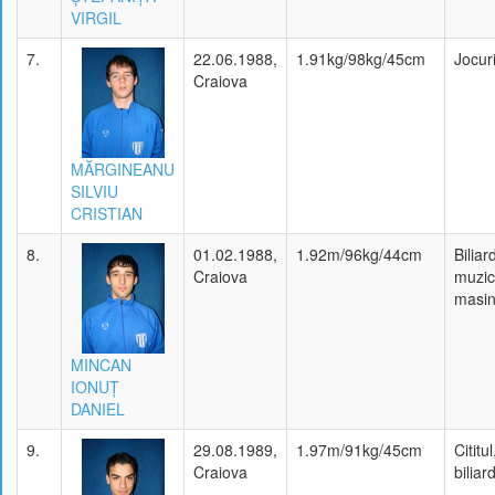
VIRGIL
7.
22.06.1988,
1.91kg/98kg/45cm
Jocuri
Craiova
MĂRGINEANU
SILVIU
CRISTIAN
8.
01.02.1988,
1.92m/96kg/44cm
Biliar
Craiova
muzic
masin
MINCAN
IONUŢ
DANIEL
9.
29.08.1989,
1.97m/91kg/45cm
Cititul
Craiova
biliar