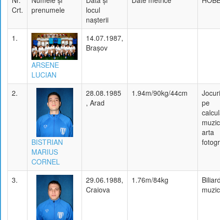
Crt.
prenumele
locul
naşterii
1.
14.07.1987,
Braşov
ARSENE
LUCIAN
2.
28.08.1985
1.94m/90kg/44cm
Jocuri
, Arad
pe
calcul
muzic
arta
BISTRIAN
fotogr
MARIUS
CORNEL
3.
29.06.1988,
1.76m/84kg
Biliar
Craiova
muzi