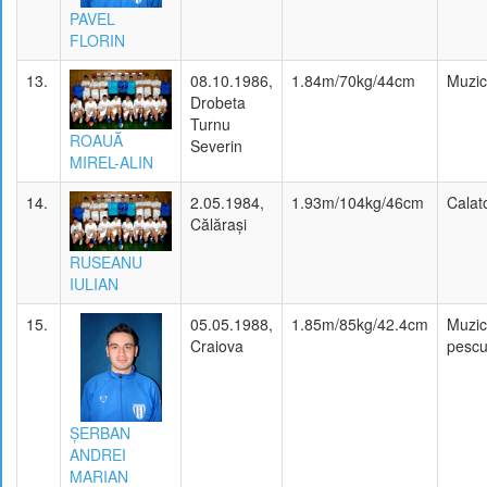
PAVEL
FLORIN
13.
08.10.1986,
1.84m/70kg/44cm
Muzi
Drobeta
Turnu
ROAUĂ
Severin
MIREL-ALIN
14.
2.05.1984,
1.93m/104kg/46cm
Calato
Călăraşi
RUSEANU
IULIAN
15.
05.05.1988,
1.85m/85kg/42.4cm
Muzic
Craiova
pescui
ŞERBAN
ANDREI
MARIAN