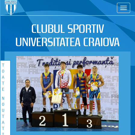
CS
TOATE
NOUTATILE
CLUBUL SPORTIV
Vezi toate stirile!
UNIVERSITATEA CRAIOVA
T
O
A
T
E
N
O
U
T
A
T
I