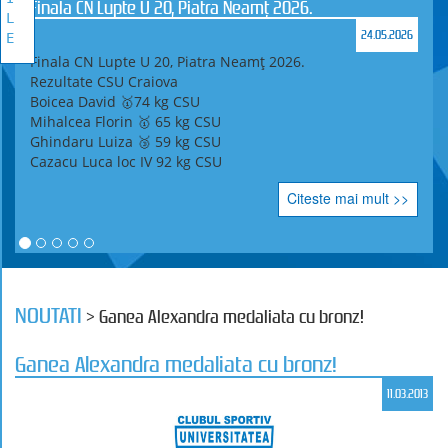
Finala CN Lupte U 20, Piatra Neamț 2026.
L
24.05.2026
E
Finala CN Lupte U 20, Piatra Neamț 2026.
Rezultate CSU Craiova
Boicea David 🥇74 kg CSU
Mihalcea Florin 🥇 65 kg CSU
Ghindaru Luiza 🥉 59 kg CSU
Cazacu Luca loc IV 92 kg CSU
Citeste mai mult >>
NOUTATI
> Ganea Alexandra medaliata cu bronz!
Ganea Alexandra medaliata cu bronz!
11.03.2013