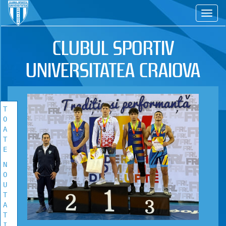
CS
TOATE
NOUTATILE
CLUBUL SPORTIV
Vezi toate stirile!
UNIVERSITATEA CRAIOVA
T
O
A
T
E
N
O
U
T
A
T
I