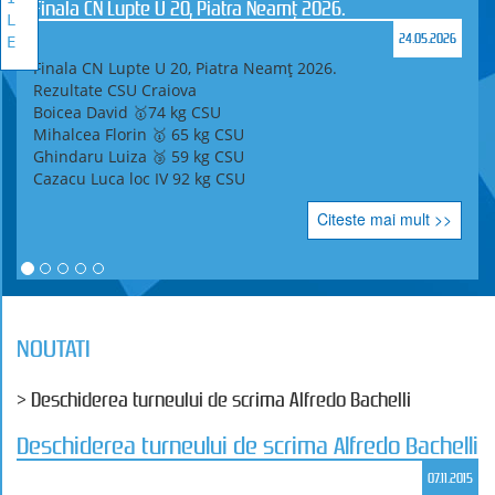
Finala CN Lupte U 20, Piatra Neamț 2026.
L
24.05.2026
E
Finala CN Lupte U 20, Piatra Neamț 2026.
Rezultate CSU Craiova
Boicea David 🥇74 kg CSU
Mihalcea Florin 🥇 65 kg CSU
Ghindaru Luiza 🥉 59 kg CSU
Cazacu Luca loc IV 92 kg CSU
Citeste mai mult >>
NOUTATI
> Deschiderea turneului de scrima Alfredo Bachelli
Deschiderea turneului de scrima Alfredo Bachelli
07.11.2015