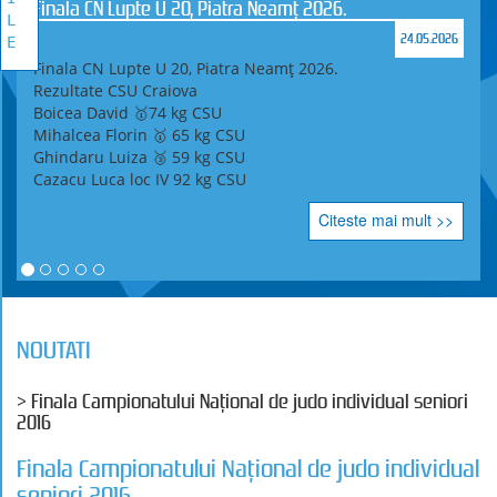
Finala CN Lupte U 20, Piatra Neamț 2026.
L
24.05.2026
E
Finala CN Lupte U 20, Piatra Neamț 2026.
Rezultate CSU Craiova
Boicea David 🥇74 kg CSU
Mihalcea Florin 🥇 65 kg CSU
Ghindaru Luiza 🥉 59 kg CSU
Cazacu Luca loc IV 92 kg CSU
Citeste mai mult >>
NOUTATI
> Finala Campionatului Naţional de judo individual seniori
2016
Finala Campionatului Naţional de judo individual
seniori 2016