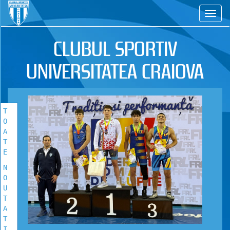
CS
TOATE
NOUTATILE
CLUBUL SPORTIV
Vezi toate stirile!
UNIVERSITATEA CRAIOVA
T
O
A
T
E
N
O
U
T
A
T
I