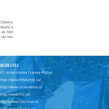
Clubului
iduala a
t au fost
i cei mai
INKURI UTILE
CS Universitatea Craiova -Fotbal
http://www.frbaschet.ro/
http://www.scmcraiova.ro
http://www.fro.ro/
http://www.frscrima.ro/
http://www.frvolei.ro/