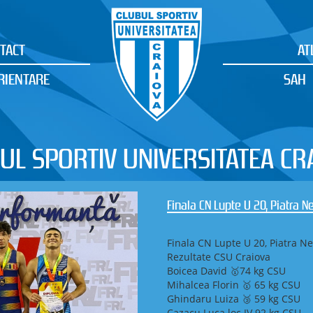
TACT
AT
RIENTARE
SAH
UL SPORTIV UNIVERSITATEA CR
Finala CN Lupte U 20, Piatra 
Finala CN Lupte U 20, Piatra N
Rezultate CSU Craiova
Boicea David 🥇74 kg CSU
Mihalcea Florin 🥇 65 kg CSU
Ghindaru Luiza 🥉 59 kg CSU
Cazacu Luca loc IV 92 kg CSU