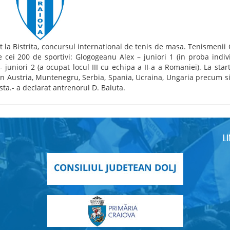
 la Bistrita, concursul international de tenis de masa. Tenismenii 
 cei 200 de sportivi: Glogogeanu Alex – juniori 1 (in proba indiv
juniori 2 (a ocupat locul III cu echipa a II-a a Romaniei). La star
i din Austria, Muntenegru, Serbia, Spania, Ucraina, Ungaria precum s
sta.- a declarat antrenorul D. Baluta.
L