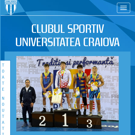
CS
TOATE
NOUTATILE
CLUBUL SPORTIV
Vezi toate stirile!
UNIVERSITATEA CRAIOVA
T
O
A
T
E
N
O
U
T
A
T
I