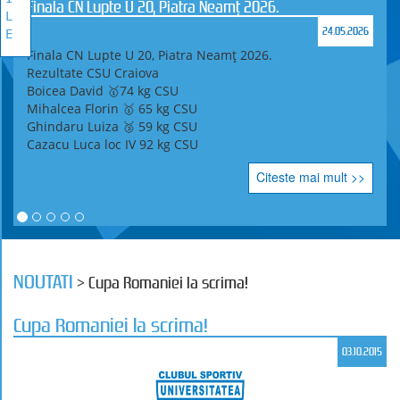
Finala CN Lupte U 20, Piatra Neamț 2026.
L
24.05.2026
E
Finala CN Lupte U 20, Piatra Neamț 2026.
Rezultate CSU Craiova
Boicea David 🥇74 kg CSU
Mihalcea Florin 🥇 65 kg CSU
Ghindaru Luiza 🥉 59 kg CSU
Cazacu Luca loc IV 92 kg CSU
Citeste mai mult >>
NOUTATI
> Cupa Romaniei la scrima!
Cupa Romaniei la scrima!
03.10.2015