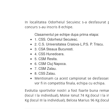
In localitatea Odorheiul Secuiesc s-a desfasurat
concurs s-au inscris 8 echipe.
Clasamentul pe echipe dupa prima etapa:
1. CSS. Odorheiul Secuiesc.
2. C.S. Universitatea Craiova-L.P.S. P. Triscu.
3. CSA Steaua Bucuresti.
4. CSS Hunedoara.
5. CSM Resita.
6. CSM Cluj Napoca.
7. CSM Zalau.
8. CSS Zalau.
Mentionam ca acest campionat se desfasoara i
vor fi in competitia finala, echipa cu echipa.
Evolutia sportivilor nostri a fost foarte buna rem
(locul I la individual), Moise Ionut 74 Kg (locul I la
Kg (locul III la individual), Belcea Marius 96 Kg (locu