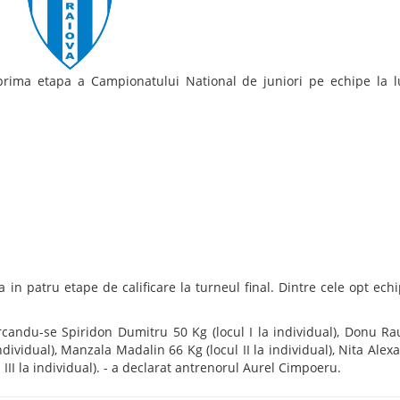
 prima etapa a Campionatului National de juniori pe echipe la l
n patru etape de calificare la turneul final. Dintre cele opt echi
arcandu-se Spiridon Dumitru 50 Kg (locul I la individual), Donu Ra
 individual), Manzala Madalin 66 Kg (locul II la individual), Nita Ale
l III la individual). - a declarat antrenorul Aurel Cimpoeru.