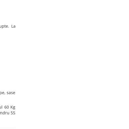
upte. La
pe, sase
ul 60 Kg
xandru 55