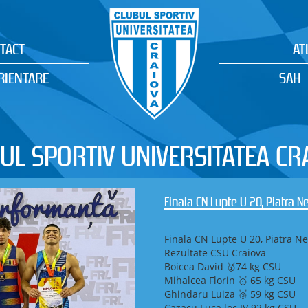
TACT
AT
RIENTARE
SAH
UL SPORTIV UNIVERSITATEA CR
Finala CN Lupte U 20, Piatra Neamț 202
Finala CN Lupte U 20, Piatra Neamț 2026
Rezultate CSU Craiova
Boicea David 🥇74 kg CSU
Mihalcea Florin 🥇 65 kg CSU
Ghindaru Luiza 🥉 59 kg CSU
Cazacu Luca loc IV 92 kg CSU