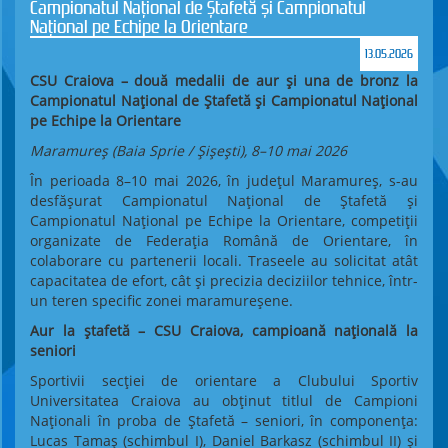
Campionatul Național de Ștafetă și Campionatul
Național pe Echipe la Orientare
13.05.2026
CSU Craiova – două medalii de aur și una de bronz la
Campionatul Național de Ștafetă și Campionatul Național
pe Echipe la Orientare
Maramureș (Baia Sprie / Șișești), 8–10 mai 2026
În perioada 8–10 mai 2026, în județul Maramureș, s-au
desfășurat Campionatul Național de Ștafetă și
Campionatul Național pe Echipe la Orientare, competiții
organizate de Federația Română de Orientare, în
colaborare cu partenerii locali. Traseele au solicitat atât
capacitatea de efort, cât și precizia deciziilor tehnice, într-
un teren specific zonei maramureșene.
Aur la ștafetă – CSU Craiova, campioană națională la
seniori
Sportivii secției de orientare a Clubului Sportiv
Universitatea Craiova au obținut titlul de Campioni
Naționali în proba de Ștafetă – seniori, în componența:
Lucas Tamaș (schimbul I), Daniel Barkasz (schimbul II) și