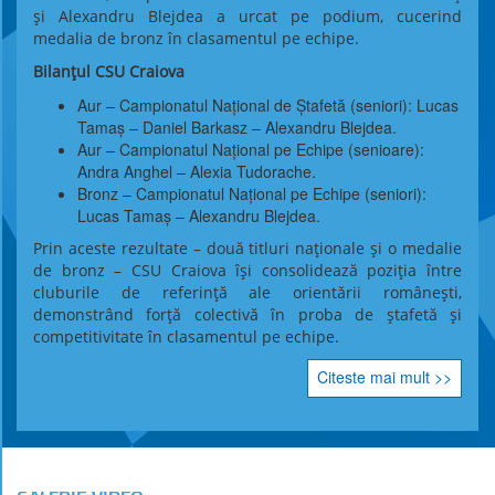
și Alexandru Blejdea a urcat pe podium, cucerind
medalia de bronz în clasamentul pe echipe.
Bilanțul CSU Craiova
Aur – Campionatul Național de Ștafetă (seniori): Lucas
Tamaș – Daniel Barkasz – Alexandru Blejdea.
Aur – Campionatul Național pe Echipe (senioare):
Andra Anghel – Alexia Tudorache.
Bronz – Campionatul Național pe Echipe (seniori):
Lucas Tamaș – Alexandru Blejdea.
Prin aceste rezultate – două titluri naționale și o medalie
de bronz – CSU Craiova își consolidează poziția între
cluburile de referință ale orientării românești,
demonstrând forță colectivă în proba de ștafetă și
competitivitate în clasamentul pe echipe.
Citeste mai mult >>