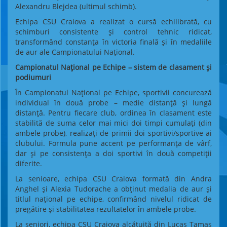
Alexandru Blejdea (ultimul schimb).
Echipa CSU Craiova a realizat o cursă echilibrată, cu
schimburi consistente și control tehnic ridicat,
transformând constanța în victoria finală și în medaliile
de aur ale Campionatului Național.
Campionatul Național pe Echipe – sistem de clasament și
podiumuri
În Campionatul Național pe Echipe, sportivii concurează
individual în două probe – medie distanță și lungă
distanță. Pentru fiecare club, ordinea în clasament este
stabilită de suma celor mai mici doi timpi cumulați (din
ambele probe), realizați de primii doi sportivi/sportive ai
clubului. Formula pune accent pe performanța de vârf,
dar și pe consistența a doi sportivi în două competiții
diferite.
La senioare, echipa CSU Craiova formată din Andra
Anghel și Alexia Tudorache a obținut medalia de aur și
titlul național pe echipe, confirmând nivelul ridicat de
pregătire și stabilitatea rezultatelor în ambele probe.
La seniori, echipa CSU Craiova alcătuită din Lucas Tamaș