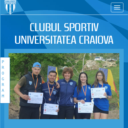
CS
CLUBUL SPORTIV
UNIVERSITATEA CRAIOVA
P
R
O
G
R
A
M
PROGRAM
COMPETITIONAL