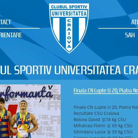
TACT
AT
RIENTARE
SAH
UL SPORTIV UNIVERSITATEA CR
Finala CN Lupte U 20, Piatra 
Finala CN Lupte U 20, Piatra N
Rezultate CSU Craiova
Boicea David 🥇74 kg CSU
Mihalcea Florin 🥇 65 kg CSU
Ghindaru Luiza 🥉 59 kg CSU
Cazacu Luca loc IV 92 kg CSU