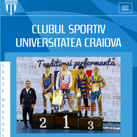
CS
TOATE
NOUTATILE
CLUBUL SPORTIV
Vezi toate stirile!
UNIVERSITATEA CRAIOVA
T
O
A
T
E
N
O
U
T
A
T
I