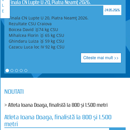
Finala CN Lupte U 20, Piatra Neamț 2026.
L
24.05.2026
E
Finala CN Lupte U 20, Piatra Neamț 2026.
Rezultate CSU Craiova
Boicea David 🥇74 kg CSU
Mihalcea Florin 🥇 65 kg CSU
Ghindaru Luiza 🥉 59 kg CSU
Cazacu Luca loc IV 92 kg CSU
Citeste mai mult >>
NOUTATI
> Atleta Ioana Doaga, finalistă la 800 şi 1.500 metri
Atleta Ioana Doaga, finalistă la 800 şi 1.500
metri