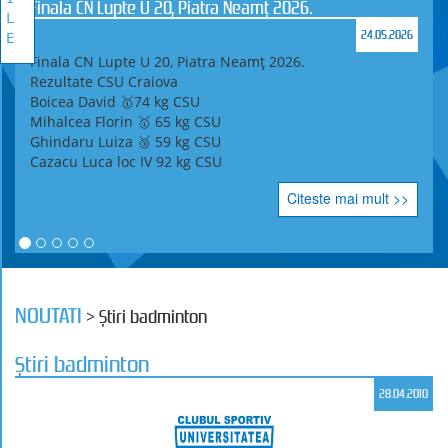
Finala CN Lupte U 20, Piatra Neamț 2026.
L
24.05.2026
E
Finala CN Lupte U 20, Piatra Neamț 2026.
Rezultate CSU Craiova
Boicea David 🥇74 kg CSU
Mihalcea Florin 🥇 65 kg CSU
Ghindaru Luiza 🥉 59 kg CSU
Cazacu Luca loc IV 92 kg CSU
Citeste mai mult >>
NOUTATI
> Ştiri badminton
Ştiri badminton
28.04.2010