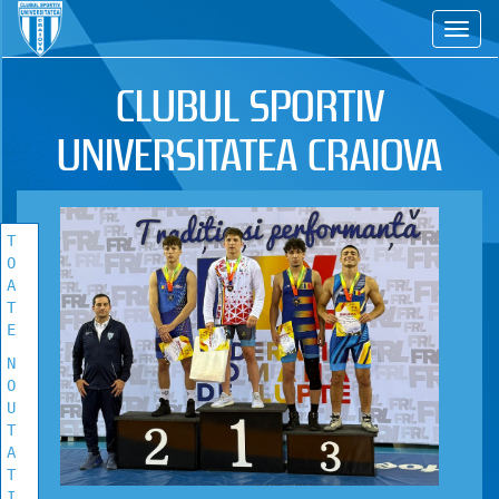
CS
TOATE
NOUTATILE
CLUBUL SPORTIV
Vezi toate stirile!
UNIVERSITATEA CRAIOVA
T
O
A
T
E
N
O
U
T
A
T
I