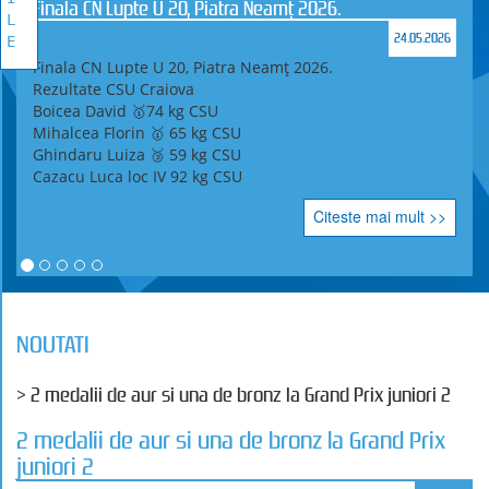
Finala CN Lupte U 20, Piatra Neamț 2026.
L
24.05.2026
E
Finala CN Lupte U 20, Piatra Neamț 2026.
Rezultate CSU Craiova
Boicea David 🥇74 kg CSU
Mihalcea Florin 🥇 65 kg CSU
Ghindaru Luiza 🥉 59 kg CSU
Cazacu Luca loc IV 92 kg CSU
Citeste mai mult >>
NOUTATI
> 2 medalii de aur si una de bronz la Grand Prix juniori 2
2 medalii de aur si una de bronz la Grand Prix
juniori 2