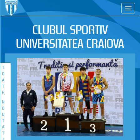
CS
TOATE
NOUTATILE
CLUBUL SPORTIV
Vezi toate stirile!
UNIVERSITATEA CRAIOVA
T
O
A
T
E
N
O
U
T
A
T
I