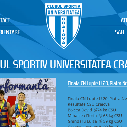
TACT
AT
RIENTARE
SAH
UL SPORTIV UNIVERSITATEA CR
Finala CN Lupte U 20, Piatra N
Finala CN Lupte U 20, Piatra Ne
Rezultate CSU Craiova
Boicea David 🥇74 kg CSU
Mihalcea Florin 🥇 65 kg CSU
Ghindaru Luiza 🥉 59 kg CSU
Cazacu Luca loc IV 92 kg CSU