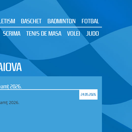
LETISM
BASCHET
BADMINTON
FOTBAL
SCRIMA
TENIS DE MASA
VOLEI
JUDO
AIOVA
eamț 2026.
24.05.2026
amț 2026.