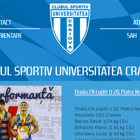
TACT
AT
RIENTARE
SAH
UL SPORTIV UNIVERSITATEA CR
Finala CN Lupte U 20, Piatra N
Finala CN Lupte U 20, Piatra Ne
Rezultate CSU Craiova
Boicea David 🥇74 kg CSU
Mihalcea Florin 🥇 65 kg CSU
Ghindaru Luiza 🥉 59 kg CSU
Cazacu Luca loc IV 92 kg CSU