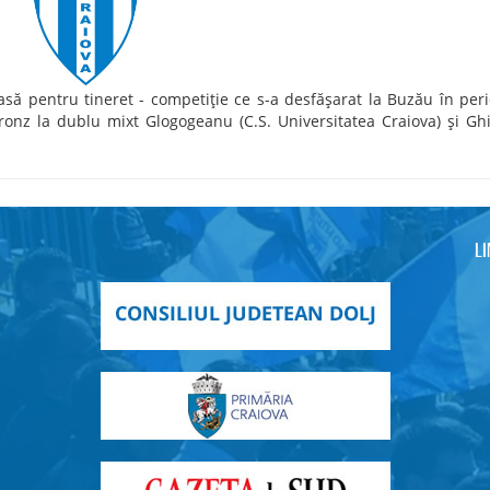
să pentru tineret - competiţie ce s-a desfăşarat la Buzău în per
onz la dublu mixt Glogogeanu (C.S. Universitatea Craiova) şi Gh
L