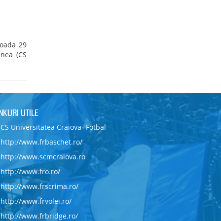
ioada 29
inea (CS
INKURI UTILE
CS Universitatea Craiova -Fotbal
http://www.frbaschet.ro/
http://www.scmcraiova.ro
http://www.fro.ro/
http://www.frscrima.ro/
http://www.frvolei.ro/
http://www.frbridge.ro/