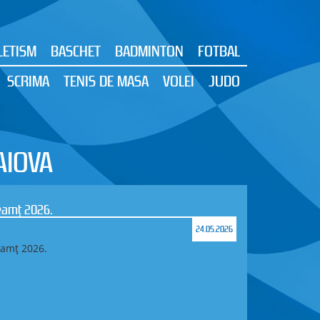
LETISM
BASCHET
BADMINTON
FOTBAL
SCRIMA
TENIS DE MASA
VOLEI
JUDO
AIOVA
eamț 2026.
24.05.2026
amț 2026.