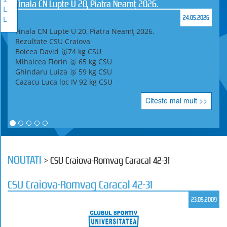
Finala CN Lupte U 20, Piatra Neamț 2026.
L
24.05.2026
E
Finala CN Lupte U 20, Piatra Neamț 2026.
Rezultate CSU Craiova
Boicea David 🥇74 kg CSU
Mihalcea Florin 🥇 65 kg CSU
Ghindaru Luiza 🥉 59 kg CSU
Cazacu Luca loc IV 92 kg CSU
Citeste mai mult >>
NOUTATI
> CSU Craiova-Romvag Caracal 42-31
CSU Craiova-Romvag Caracal 42-31
23.05.2009