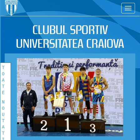
CS
TOATE
NOUTATILE
CLUBUL SPORTIV
Vezi toate stirile!
UNIVERSITATEA CRAIOVA
T
O
A
T
E
N
O
U
T
A
T
I