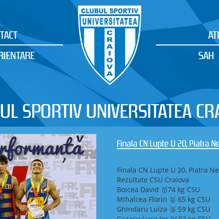
TACT
AT
RIENTARE
SAH
UL SPORTIV UNIVERSITATEA CR
Finala CN Lupte U 20, Piatra 
Finala CN Lupte U 20, Piatra N
Rezultate CSU Craiova
Boicea David 🥇74 kg CSU
Mihalcea Florin 🥇 65 kg CSU
Ghindaru Luiza 🥉 59 kg CSU
Cazacu Luca loc IV 92 kg CSU