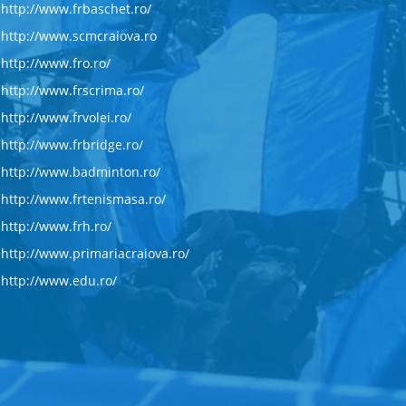
http://www.frbaschet.ro/
http://www.scmcraiova.ro
http://www.fro.ro/
http://www.frscrima.ro/
http://www.frvolei.ro/
http://www.frbridge.ro/
http://www.badminton.ro/
http://www.frtenismasa.ro/
http://www.frh.ro/
http://www.primariacraiova.ro/
http://www.edu.ro/