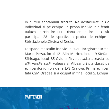
In cursul saptaminii trecute s-a desfasurat la 
individual si pe echipe. In proba individuala femi
Raluca Sbircia, locul11 -Diana Ionele, locul 13- A
participat 28 de sportive.In proba de echipe
Sbircia,Ionele.Cirstea si Deciu.
La spada masculin individual s-au inregistrat urmato
Mario Persu, locul 12- Alin Mitrica, locul 19 Stefan
Sfirloaga, locul 35-Ovidiu Pirvuleasa.La aceasta 
a(Pirvan,Persu,Pirvuleasa si Vilceanu ) s-a clasat 
echipa doi juniori de la LPS Craiova. PrIma echipa 
fata CSM Oradea si a ocupat in final locul 5. Echipa 
PARTENERI