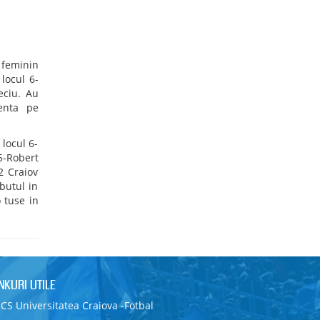
 feminin
locul 6-
eciu. Au
enta pe
 locul 6-
25-Robert
2 Craiov
ebutul in
 tuse in
INKURI UTILE
CS Universitatea Craiova -Fotbal