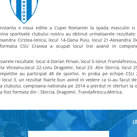
Constanta o noua editie a Cupei Romaniei la spada masculin si
nina sportivele clubului nostru au obtinut urmatoarele rezultate: 
lexandra Cirstea-Ionica, locul 14-Oana Puiu, locul 21-Alexandra D
 formatia CSU Craiova a ocupat locul trei avand in compon
arele rezultate: locul 4-Dorian Pirvan, locul 5-Ionut Trandafirescu,
ita Vilceanu,locul 22-Liviu Dragomir, locul 23- Alin Sbircia, locul 
competitie au participat 48 de sportivi. In proba pe echipe CSU 
pe locul 3, un rezultat foarte bun avind in vedere ca si-au facut d
a clubului, campioana nationala pe 2014 a pierdut in sferturi la o
a fost formata din : Sbircia, Dragomir, Trandafirescu,Mitrica.
L