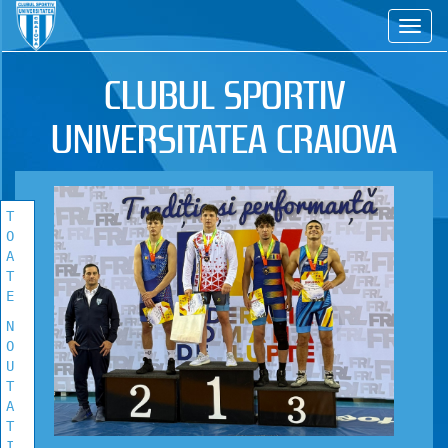
CS
TOATE
NOUTATILE
CLUBUL SPORTIV
Vezi toate stirile!
UNIVERSITATEA CRAIOVA
T
O
A
T
E
N
O
U
T
A
T
I