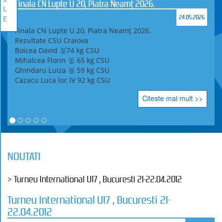
Finala CN Lupte U 20, Piatra Neamț 2026.
L
24.05.2026
E
Finala CN Lupte U 20, Piatra Neamț 2026.
Rezultate CSU Craiova
Boicea David 🥇74 kg CSU
Mihalcea Florin 🥇 65 kg CSU
Ghindaru Luiza 🥉 59 kg CSU
Cazacu Luca loc IV 92 kg CSU
Citeste mai mult >>
NOUTATI
> Turneu International U17 , Bucuresti 21-22.04.2012
Turneu International U17 , Bucuresti 21-
22.04.2012