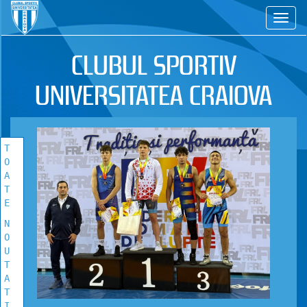
CS
TOATE
NOUTATILE
CLUBUL SPORTIV
Vezi toate stirile!
UNIVERSITATEA CRAIOVA
T
O
A
T
E
N
O
U
T
A
T
I