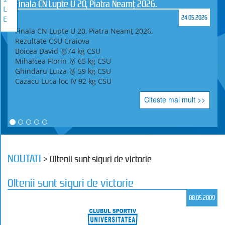
Finala CN Lupte U 20, Piatra Neamț 2026.
L
24.05.2026
E
Finala CN Lupte U 20, Piatra Neamț 2026.
Rezultate CSU Craiova
Boicea David 🥇74 kg CSU
Mihalcea Florin 🥇 65 kg CSU
Ghindaru Luiza 🥉 59 kg CSU
Cazacu Luca loc IV 92 kg CSU
Citeste mai mult >>
NOUTATI
> Oltenii sunt siguri de victorie
Oltenii sunt siguri de victorie
08.05.2009