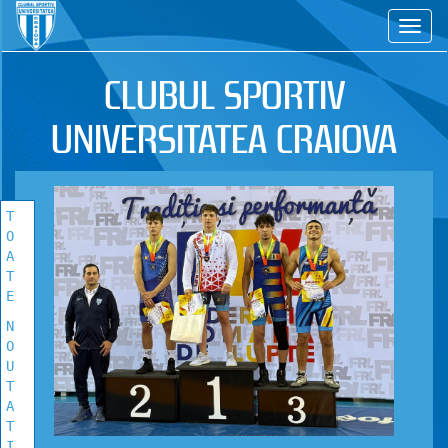
CS
TOATE
NOUTATILE
CLUBUL SPORTIV
Vezi toate stirile!
UNIVERSITATEA CRAIOVA
T
O
A
T
E
N
O
U
T
A
T
I