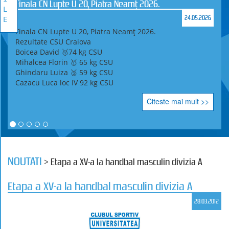
Finala CN Lupte U 20, Piatra Neamț 2026.
L
24.05.2026
E
Finala CN Lupte U 20, Piatra Neamț 2026.
Rezultate CSU Craiova
Boicea David 🥇74 kg CSU
Mihalcea Florin 🥇 65 kg CSU
Ghindaru Luiza 🥉 59 kg CSU
Cazacu Luca loc IV 92 kg CSU
Citeste mai mult >>
NOUTATI
> Etapa a XV-a la handbal masculin divizia A
Etapa a XV-a la handbal masculin divizia A
28.03.2012