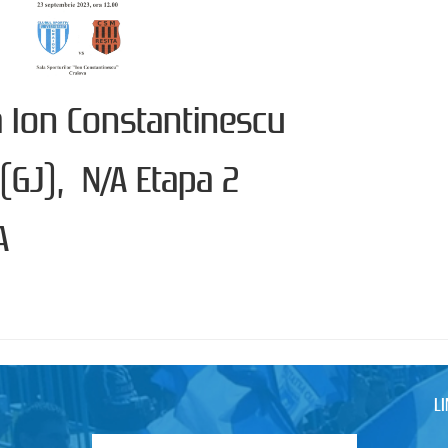
la Ion Constantinescu
(GJ), N/A Etapa 2
A
L