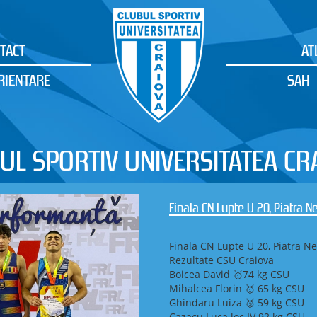
TACT
AT
RIENTARE
SAH
UL SPORTIV UNIVERSITATEA CR
Finala CN Lupte U 20, Piatra 
Finala CN Lupte U 20, Piatra N
Rezultate CSU Craiova
Boicea David 🥇74 kg CSU
Mihalcea Florin 🥇 65 kg CSU
Ghindaru Luiza 🥉 59 kg CSU
Cazacu Luca loc IV 92 kg CSU